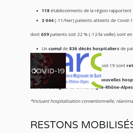
118
établissements de la région rapportent
3 044
(-11/hier) patients atteints de Covid-
dont
659
patients soit 22 % (-12/la veille) sont en
Un
cumul
de
836 décès
hospitaliers
de pat
à ce jour dans la région.
3 081
patients atteints de Covid-19 sont
re
Pour la journée du 14 avril, 156 nouvelles ho
ont été enregistrés en Auvergne-Rhône-Alpes
*Incluant hospitalisation conventionnelle, réanimat
RESTONS MOBILISÉ