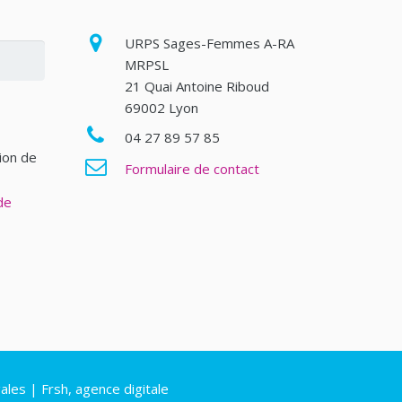
URPS Sages-Femmes A-RA
MRPSL
21 Quai Antoine Riboud
69002 Lyon
04 27 89 57 85
tion de
Formulaire de contact
de
ales
|
Frsh, agence digitale