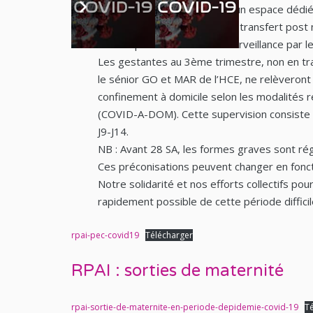
accouchement sur site dans un espace dédié
personnel spécifique. Pas de transfert post n
sorties précoces avec une surveillance par l
Les gestantes au 3ème trimestre, non en tra
le sénior GO et MAR de l’HCE, ne relèveront p
confinement à domicile selon les modalités
(COVID-A-DOM). Cette supervision consiste en
J9-J14.
NB : Avant 28 SA, les formes graves sont rég
Ces préconisations peuvent changer en foncti
Notre solidarité et nos efforts collectifs pou
rapidement possible de cette période difficil
rpai-pec-covid19
Télécharger
RPAI : sorties de maternité
rpai-sortie-de-maternite-en-periode-depidemie-covid-19
T