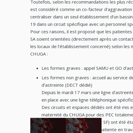
Toutefois, selon les recommandations les plus réc
est considéré comme un co-facteur d’aggravation 
centraliser dans un seul établissement d’un bassi
19 dans un circuit spécifique avec un personnel sp
Pour ces raisons, il est proposé que les patiente
SA soient orientées (directement après un contact
les locaux de l’établissement concerné) selon les 
CHUGA :
Les formes graves : appel SAMU et GO d’ast
Les formes non graves : accueil au service
d’astreinte (DECT dédié)
Depuis le mardi 17 mars une ligne d’astreinte
en place avec une ligne téléphonique spécif
Des circuits et espaces dédiés ont été mis e
maternité du CHUGA pour des PEC totalemen
personnels dédiés (GO, MAR, SF) ont été éta
Dans le cas particulier d’une patiente en tra