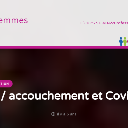
Femmes
L’URPS SF ARA
Profess
ATION
 / accouchement et Covi
il y a 6 ans