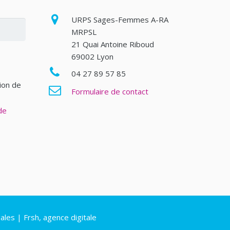
URPS Sages-Femmes A-RA
MRPSL
21 Quai Antoine Riboud
69002 Lyon
04 27 89 57 85
tion de
Formulaire de contact
de
ales
|
Frsh, agence digitale