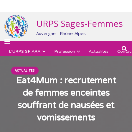
URPS Sages-Femmes
Auvergne - Rhône-Alpes
L’URPS SF ARA
Profession
Actualités
Contac
ACTUALITÉS
Eat4Mum : recrutement
de femmes enceintes
souffrant de nausées et
vomissements