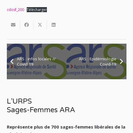
cdosf_200
Télécharger
ARS : infos locales //
ARS : Epidémiologie
Covid 19
Covid-19
L’URPS
Sages-Femmes ARA
Représente plus de 700 sages-femmes libérales de la