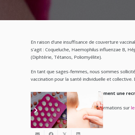
En raison d’une insuffisance de couverture vaccina
s’agit : Coqueluche, Haemophilus influenzae B, Hé
(Diphtérie, Tétanos, Poliomyélite).
En tant que sages-femmes, nous sommes sollicités 
vaccination pour la santé individuelle et collectiv
Pour rappel nous avons actuellement une rec
Vous trouverez également ces informations sur
l