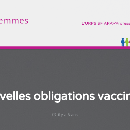
Femmes
L’URPS SF ARA
Profess
elles obligations vacci
il y a 8 ans