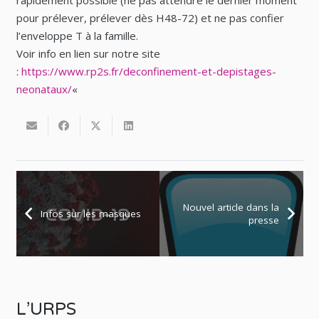
rapidement possible (ne pas attendre le dernier moment
pour prélever, prélever dès H48-72) et ne pas confier
l’enveloppe T à la famille.
Voir info en lien sur notre site
:
https://www.rp2s.fr/deconfinement-et-depistages-
neonataux/
«
Nouvel article dans la
Infos sur les masques
presse
L’URPS