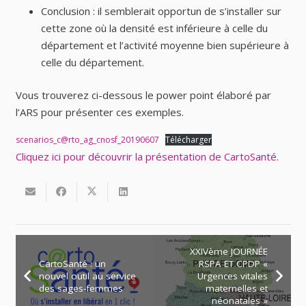
Conclusion : il semblerait opportun de s’installer sur
cette zone où la densité est inférieure à celle du
département et l’activité moyenne bien supérieure à
celle du département.
Vous trouverez ci-dessous le power point élaboré par
l’ARS pour présenter ces exemples.
scenarios_c@rto_ag_cnosf_20190607
Télécharger
Cliquez ici pour découvrir la présentation de CartoSanté.
XXIVème JOURNÉE
CartoSanté : un
RSPA ET CPDP «
nouvel outil au service
Urgences vitales
des sages-femmes
maternelles et
néonatales »