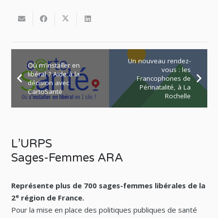
Un nouveau rendez-
Où m’installer en
vous : les
libéral ? Aide à la
Francophones de
décision avec
Périnatalité, à La
CartoSanté
Rochelle
L’URPS
Sages-Femmes ARA
Représente plus de 700 sages-femmes libérales de la
e
2
région de France.
Pour la mise en place des politiques publiques de santé