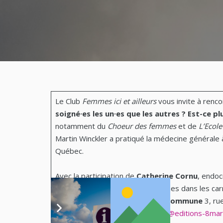
Le Club
Femmes ici et ailleurs
vous invite à renc
soigné·es
les un·es que les autres ?
Est-ce pl
notamment du
Choeur des femmes
et de
L’Ecole
Martin Winckler a pratiqué la médecine générale à
Québec.
Avec la participation de
Catherine Cornu
, endoc
questionne sur la place des femmes dans les ca
mardi 2 avril à
20 heures
à
La Commune
3, ru
rue Germain 69006 Lyon
contact@editions-8ma