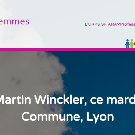
Femmes
L’URPS SF ARA
Profess
rtin Winckler, ce mardi 
Commune, Lyon