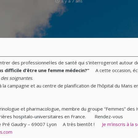
il y a 7 ans
ontrer des professionnel·les de santé qui s’interrogeront autour
us difficile d’être une femme médecin?”
A cette occasion, é
 des soignantes
.
 la campagne et au centre de planification de l’hôpital du Mans en
rinologue et pharmacologue, membre du groupe “Femmes” des Hosp
rrières hospitalo-universitaires en France. Rendez-vous
e Pré Gaudry – 69007 Lyon A très bientôt !
Je m’inscris à la s
rs.com