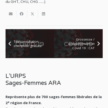
du GHT, CHU, CHG ……)
Grossesse /
Téléconsultation :
accouchement et
inscription gratuite
Covid 19 : CAT
L’URPS
Sages-Femmes ARA
Représente plus de 700 sages-femmes libérales de la
e
2
région de France.