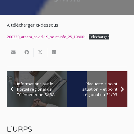
il y a 6 ans
A télécharger ci-dessous
200330_arsara_covid-19_point-info_25_19h001
Télécharger
Informations sur le
Plaquette « point
Portail régional de
situation » et point
Télémédecine SARA
régional du 31/03
L’URPS