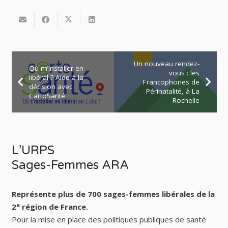
Un nouveau rendez-
Où m’installer en
vous : les
libéral ? Aide à la
Francophones de
décision avec
Périnatalité, à La
CartoSanté
Rochelle
L’URPS
Sages-Femmes ARA
Représente plus de 700 sages-femmes libérales de la
e
2
région de France.
Pour la mise en place des politiques publiques de santé